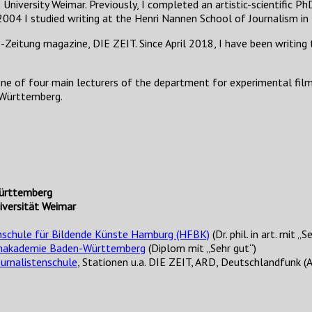
versity Weimar. Previously, I completed an artistic-scientific Ph
04 I studied writing at the Henri Nannen School of Journalism in
Zeitung magazine, DIE ZEIT. Since April 2018, I have been writing
 one of four main lecturers of the department for experimental fi
-Württemberg.
ürttemberg
versität Weimar
schule für Bildende Künste Hamburg (HFBK)
(Dr. phil. in art. mit „S
makademie Baden-Württemberg
(Diplom mit „Sehr gut“)
urnalistenschule
, Stationen u.a. DIE ZEIT, ARD, Deutschlandfunk (