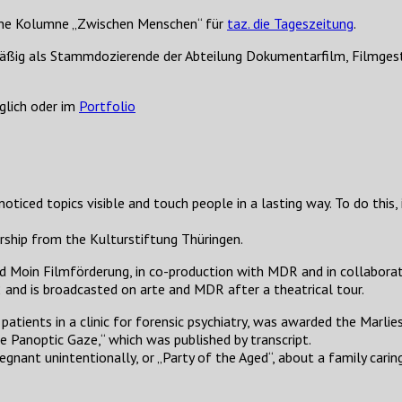
iche Kolumne „Zwischen Menschen“ für
taz. die Tageszeitung
.
elmäßig als Stammdozierende der Abteilung Dokumentarfilm, Filmges
lich oder im
Portfolio
noticed topics visible and touch people in a lasting way. To do this
arship from the Kulturstiftung Thüringen.
d Moin Filmförderung, in co-production with MDR and in collaborat
 and is broadcasted on arte and MDR after a theatrical tour.
patients in a clinic for forensic psychiatry, was awarded the Marlie
he Panoptic Gaze,“ which was published by transcript.
egnant unintentionally, or „Party of the Aged“, about a family car