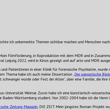
öchte ich unbemerkte Themen sichtbar machen und Menschen nachha
Moin Filmförderung, in Koproduktion mit dem MDR und in Zusammen
l Leipzig 2022, wird in Kinos gezeigt und auf arte und MDR ausge
 und Patientinnen in einer Klinik für forensische Psychiatrie, wurd
 dem Thema habe ich auch meine Dissertation
„Der panoptische Blick
t schwanger wurde oder Fest der Alten“, über eine Familie, die ihr
-Universität Weimar. Zuvor habe ich eine künstlerisch-wissenschaf
e Baden-Württemberg studiert. Von 2002-2004 habe ich die Henri-
tsche-Zeitung-Magazin
, DIE ZEIT. Mein jüngstes Roman-Projekt wu