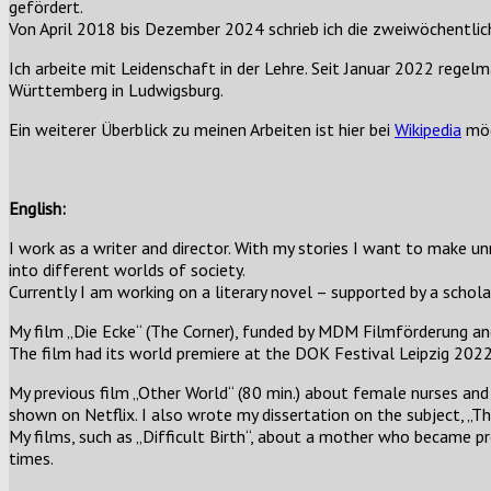
gefördert.
Von April 2018 bis Dezember 2024 schrieb ich die zweiwöchentl
Ich arbeite mit Leidenschaft in der Lehre. Seit Januar 2022 reg
Württemberg in Ludwigsburg.
Ein weiterer Überblick zu meinen Arbeiten ist hier bei
Wikipedia
mög
English:
I work as a writer and director. With my stories I want to make un
into different worlds of society.
Currently I am working on a literary novel – supported by a schol
My film „Die Ecke“ (The Corner), funded by MDM Filmförderung an
The film had its world premiere at the DOK Festival Leipzig 2022
My previous film „Other World“ (80 min.) about female nurses and 
shown on Netflix. I also wrote my dissertation on the subject, „T
My films, such as „Difficult Birth“, about a mother who became pr
times.