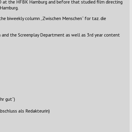
D at the HFBK Hamburg and before that studied film directing
 Hamburg.
 the biweekly column „Zwischen Menschen“ for taz. die
lm and the Screenplay Department as well as 3rd year content
ehr gut“)
Abschluss als Redakteurin)