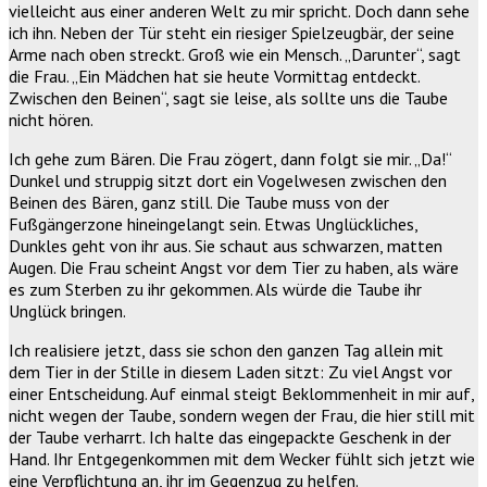
vielleicht aus einer anderen Welt zu mir spricht. Doch dann sehe
ich ihn. Neben der Tür steht ein riesiger Spielzeugbär, der seine
Arme nach oben streckt. Groß wie ein Mensch. „Darunter“, sagt
die Frau. „Ein Mädchen hat sie heute Vormittag entdeckt.
Zwischen den Beinen“, sagt sie leise, als sollte uns die Taube
nicht hören.
Ich gehe zum Bären. Die Frau zögert, dann folgt sie mir. „Da!“
Dunkel und struppig sitzt dort ein Vogelwesen zwischen den
Beinen des Bären, ganz still. Die Taube muss von der
Fußgängerzone hineingelangt sein. Etwas Unglückliches,
Dunkles geht von ihr aus. Sie schaut aus schwarzen, matten
Augen. Die Frau scheint Angst vor dem Tier zu haben, als wäre
es zum Sterben zu ihr gekommen. Als würde die Taube ihr
Unglück bringen.
Ich realisiere jetzt, dass sie schon den ganzen Tag allein mit
dem Tier in der Stille in diesem Laden sitzt: Zu viel Angst vor
einer Entscheidung. Auf einmal steigt Beklommenheit in mir auf,
nicht wegen der Taube, sondern wegen der Frau, die hier still mit
der Taube verharrt. Ich halte das eingepackte Geschenk in der
Hand. Ihr Entgegenkommen mit dem Wecker fühlt sich jetzt wie
eine Verpflichtung an, ihr im Gegenzug zu helfen.