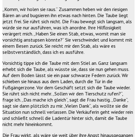
„Komm, wir holen sie raus.“ Zusammen heben wir den riesigen
Bären an und bugsieren ihn etwas nach hinten. Die Taube liegt
jetzt frei. Sie rührt sich nicht. Die Frau bewegt sich langsam, als
würde sie nur ausführen, was ich anordne. Ihre Hilflosigkeit
verärgert mich. „Haben Sie einen Stab, etwas, womit man sie
vorsichtig anstupsen könnte?“ Sie verschwindet und kommt mit
einem Besen zurück. Sie reicht mir den Stab, als wäre es
selbstverständlich, dass ich es ausführe.
Vorsichtig tippe ich die Taube mit dem Stiel an. Ganz langsam
erhebt sich die Taube, als wüsste sie, dass sie nun gehen muss.
Auf dem Boden lässt sie ein paar schwarze Federn zurück. Wir
schieben sie hinaus aus dem Laden, durch die Tür in die
Fußgängerzone. Vor dem Geschäft setzt sich die Taube wieder.
Sie rührt sich nicht mehr. „Sollen wir den Tierschutz rufen?“,
frage ich. „Das mache ich gleich“, sagt die Frau hastig. „Danke“,
sagt sie dann plötzlich zu mir. „Vielen Dank“, als wollte sie die
Situation nun schnell verlassen. Die Verkäuferin geht wieder rein
und schließt schnell die Ladentür hinter sich, damit die Taube
nicht mehr hineinkommt.
Die Frau wirkt, als wäre sie weit über ihre Angst hinausgegangen