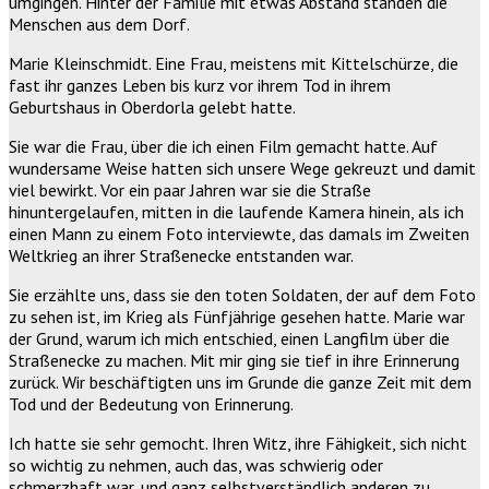
umgingen. Hinter der Familie mit etwas Abstand standen die
Menschen aus dem Dorf.
Marie Kleinschmidt. Eine Frau, meistens mit Kittelschürze, die
fast ihr ganzes Leben bis kurz vor ihrem Tod in ihrem
Geburtshaus in Oberdorla gelebt hatte.
Sie war die Frau, über die ich einen Film gemacht hatte. Auf
wundersame Weise hatten sich unsere Wege gekreuzt und damit
viel bewirkt. Vor ein paar Jahren war sie die Straße
hinuntergelaufen, mitten in die laufende Kamera hinein, als ich
einen Mann zu einem Foto interviewte, das damals im Zweiten
Weltkrieg an ihrer Straßenecke entstanden war.
Sie erzählte uns, dass sie den toten Soldaten, der auf dem Foto
zu sehen ist, im Krieg als Fünfjährige gesehen hatte. Marie war
der Grund, warum ich mich entschied, einen Langfilm über die
Straßenecke zu machen. Mit mir ging sie tief in ihre Erinnerung
zurück. Wir beschäftigten uns im Grunde die ganze Zeit mit dem
Tod und der Bedeutung von Erinnerung.
Ich hatte sie sehr gemocht. Ihren Witz, ihre Fähigkeit, sich nicht
so wichtig zu nehmen, auch das, was schwierig oder
schmerzhaft war, und ganz selbstverständlich anderen zu