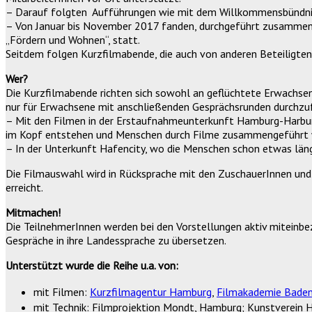
– Darauf folgten Aufführungen wie mit dem Willkommensbündni
– Von Januar bis November 2017 fanden, durchgeführt zusammen 
„Fördern und Wohnen“, statt.
Seitdem folgen Kurzfilmabende, die auch von anderen Beteiligte
Wer?
Die Kurzfilmabende richten sich sowohl an geflüchtete Erwachsen
nur für Erwachsene mit anschließenden Gesprächsrunden durchzu
– Mit den Filmen in der Erstaufnahmeunterkunft Hamburg-Harburg 
im Kopf entstehen und Menschen durch Filme zusammengeführt 
– In der Unterkunft Hafencity, wo die Menschen schon etwas län
Die Filmauswahl wird in Rücksprache mit den ZuschauerInnen und d
erreicht.
Mitmachen!
Die TeilnehmerInnen werden bei den Vorstellungen aktiv miteinbez
Gespräche in ihre Landessprache zu übersetzen.
Unterstützt wurde die Reihe u.a. von:
mit Filmen:
Kurzfilmagentur Hamburg
,
Filmakademie Bade
mit Technik: Filmprojektion Mondt, Hamburg; Kunstverein