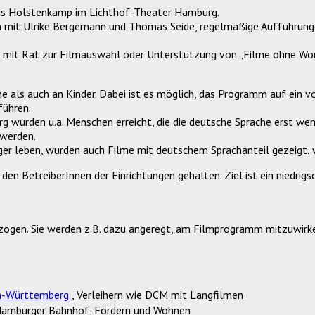
s Holstenkamp im Lichthof-Theater Hamburg.
mit Ulrike Bergemann und Thomas Seide, regelmäßige Aufführungen
n mit Rat zur Filmauswahl oder Unterstützung von „Filme ohne Wor
e als auch an Kinder. Dabei ist es möglich, das Programm auf ein
führen.
wurden u.a. Menschen erreicht, die die deutsche Sprache erst weni
werden.
ger leben, wurden auch Filme mit deutschem Sprachanteil gezeigt
en BetreiberInnen der Einrichtungen gehalten. Ziel ist ein niedrig
ogen. Sie werden z.B. dazu angeregt, am Filmprogramm mitzuwirken,
n-Württemberg
, Verleihern wie DCM mit Langfilmen
 Hamburger Bahnhof, Fördern und Wohnen