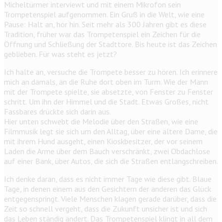
Micheltürmer interviewt und mit einem Mikrofon sein
Trompetenspiel aufgenommen. Ein Gruß in die Welt, wie eine
Pause: Halt an, hör hin. Seit mehr als 300 Jahren gibt es diese
Tradition, früher war das Trompetenspiel ein Zeichen für die
Öffnung und Schließung der Stadttore. Bis heute ist das Zeichen
geblieben. Für was steht es jetzt?
Ich halte an, versuche die Trompete besser zu hören. Ich erinnere
mich an damals, an die Ruhe dort oben im Turm. Wie der Mann
mit der Trompete spielte, sie absetzte, von Fenster zu Fenster
schritt. Um ihn der Himmel und die Stadt. Etwas Großes, nicht
Fassbares drückte sich darin aus.
Hier unten schwebt die Melodie über den Straßen, wie eine
Filmmusik legt sie sich um den Alltag, über eine ältere Dame, die
mit ihrem Hund ausgeht, einen Kioskbesitzer, der vor seinem
Laden die Arme über dem Bauch verschränkt, zwei Obdachlose
auf einer Bank, über Autos, die sich die Straßen entlangschreiben.
Ich denke daran, dass es nicht immer Tage wie diese gibt. Blaue
Tage, in denen einem aus den Gesichtern der anderen das Glück
entgegenspringt. Viele Menschen klagen gerade darüber, dass die
Zeit so schnell vergeht, dass die Zukunft unsicher ist und sich
das Leben ständig ändert. Das Trompetenspiel klingt in all dem