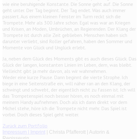
wie eine beruhigende Konstante. Die Sonne geht auf. Die Sonne
geht unter. Der Tag beginnt. Der Tag endet. Was auch immer
passiert. Aus einem kleinen Fenster im Turm reckt sich die
Trompete. Mehr als 300 Jahre schon. Egal was war an Kriegen
und Krisen, an Moden, Umbrüchen, an Regierenden. Der Klang der
Trompete ist durch alle Zeit geblieben. Menschen haben sich
darunter verliebt, sind Roller gefahren, haben den Sommer und
Momente von Glück und Unglück erlebt.
Ja, neben dem Glück des Moments gibt es auch dieses Glück. Das
Glück der langen, konstanten Linien im Leben, dem, was bleibt.
Vielleicht gibt ja mehr davon, als wir wahrnehmen.
Wieder eine kurze Pause. Dann beginnt die vierte Strophe. Ich
biege in eine Seitenstraße ein, will näher ran an den Klang, der
schwingt und schwebt, der eigentlich nicht zu fassen ist. Ich will
das Trompetenspiel noch besser hören, es noch einmal mit
meinem Handy aufnehmen. Doch als ich dann direkt vor dem
Michel stehe, höre ich die Trompete nicht mehr. Das Spiel ist
vorbei. Doch dieses Spiel geht weiter.
Zurück zum Portfolio
Impressum | Imprint
| Christa Pfafferott | Autorin &
Regisseurin