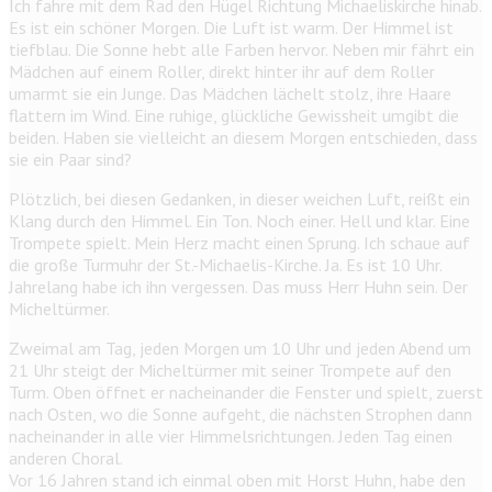
Ich fahre mit dem Rad den Hügel Richtung Michaeliskirche hinab.
Es ist ein schöner Morgen. Die Luft ist warm. Der Himmel ist
tiefblau. Die Sonne hebt alle Farben hervor. Neben mir fährt ein
Mädchen auf einem Roller, direkt hinter ihr auf dem Roller
umarmt sie ein Junge. Das Mädchen lächelt stolz, ihre Haare
flattern im Wind. Eine ruhige, glückliche Gewissheit umgibt die
beiden. Haben sie vielleicht an diesem Morgen entschieden, dass
sie ein Paar sind?
Plötzlich, bei diesen Gedanken, in dieser weichen Luft, reißt ein
Klang durch den Himmel. Ein Ton. Noch einer. Hell und klar. Eine
Trompete spielt. Mein Herz macht einen Sprung. Ich schaue auf
die große Turmuhr der St.-Michaelis-Kirche. Ja. Es ist 10 Uhr.
Jahrelang habe ich ihn vergessen. Das muss Herr Huhn sein. Der
Micheltürmer.
Zweimal am Tag, jeden Morgen um 10 Uhr und jeden Abend um
21 Uhr steigt der Micheltürmer mit seiner Trompete auf den
Turm. Oben öffnet er nacheinander die Fenster und spielt, zuerst
nach Osten, wo die Sonne aufgeht, die nächsten Strophen dann
nacheinander in alle vier Himmelsrichtungen. Jeden Tag einen
anderen Choral.
Vor 16 Jahren stand ich einmal oben mit Horst Huhn, habe den