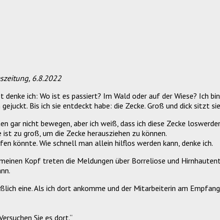
szeitung, 6.8.2022
denke ich: Wo ist es passiert? Im Wald oder auf der Wiese? Ich bin ge
juckt. Bis ich sie entdeckt habe: die Zecke. Groß und dick sitzt s
sten gar nicht bewegen, aber ich weiß, dass ich diese Zecke loswerd
 ist zu groß, um die Zecke herausziehen zu können.
lfen könnte. Wie schnell man allein hilflos werden kann, denke ich.
in meinen Kopf treten die Meldungen über Borreliose und Hirnhauten
ann.
eßlich eine. Als ich dort ankomme und der Mitarbeiterin am Empfang
„Versuchen Sie es dort.“