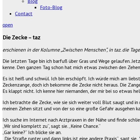
Blog
Foto-Blog
Contact
open
Die Zecke – taz
erschienen in der Kolumne „Zwischen Menschen“, in taz. die Tage
Die letzten Tage bin ich barfuß über Gras und Wege gelaufen. Jetzt 
kenne. Den ganzen Tag schon hat mich etwas zwischen den Zehen ge
Es ist heiß und schwül. Ich bin erschöpft. Ich würde mich am lieb
Zeckenzange, doch ich bekomme die Zecke nicht heraus. Die Zange
Es klappt nicht. Ich kenne hier niemanden, der mir bei so etwas he
Ich betrachte die Zecke, wie sie sich weiter voll Blut saugt und 
meinen Zehen sitzt und von der so eine große Gefahr ausgehen k
Ich suche im Internet nach Arztpraxen in der Nähe und finde schli
„Wir sind komplett zu“, sagt sie. „Keine Chance.“
„Gar keine?“ Ich blicke sie an.
„Die Straße runter und dann links ist eine andere Praxis“, sagt sie. 