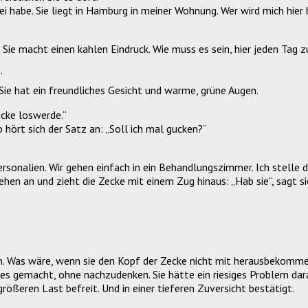
bei habe. Sie liegt in Hamburg in meiner Wohnung. Wer wird mich hi
Sie macht einen kahlen Eindruck. Wie muss es sein, hier jeden Tag zu a
“
. Sie hat ein freundliches Gesicht und warme, grüne Augen.
Zecke loswerde.“
b hört sich der Satz an: „Soll ich mal gucken?“
rsonalien. Wir gehen einfach in ein Behandlungszimmer. Ich stelle de
en an und zieht die Zecke mit einem Zug hinaus: „Hab sie“, sagt sie
ürden. Was wäre, wenn sie den Kopf der Zecke nicht mit herausbekomm
hat es gemacht, ohne nachzudenken. Sie hätte ein riesiges Problem d
rößeren Last befreit. Und in einer tieferen Zuversicht bestätigt.