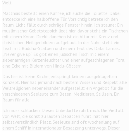
Welt.
Matthias bestellt einen Kaffee, ich suche die Toilette. Dabei
entdecke ich eine halboffene Tür. Vorsichtig betrete ich den
Raum. Licht fällt durch schräge Fenster hinein. Ich staune: Ein
muslimischer Gebetsteppich liegt hier, davor steht ein Tischchen
mit einem Koran. Direkt daneben ist ein Altar mit Kreuz und
christlichen Heiligenbildern aufgebaut. In der Nähe steht ein
Tisch mit Buddha-Statuen und einem Text des Dalai Lamas:
„Never give up“. Es gibt einen jüdischen Tisch mit einem
siebenarmigen Kerzenleuchter und einer aufgeschlagenen Tora,
eine Ecke mit Bildern von Hindu-Göttern.
Das hier ist keine Kirche, entspringt keinem ausgeklügelten
Konzept. Hier hat jemand nach bestem Wissen und Respekt alle
Weltreligionen nebeneinander aufgestellt: ein Angebot für die
verschiedenen Seeleute zum Beten, Meditieren, Stillsein. Ein
Raum für alle.
Ich muss schlucken. Dieses Unbedarfte rührt mich. Die Vielfalt
von Welt, die sonst zu lauten Debatten führt, hat hier
selbstverständlich Platz. Seeleute sind oft wochenlang auf
einem Schiff in internationaler Besatzung unterwegs. Dieser