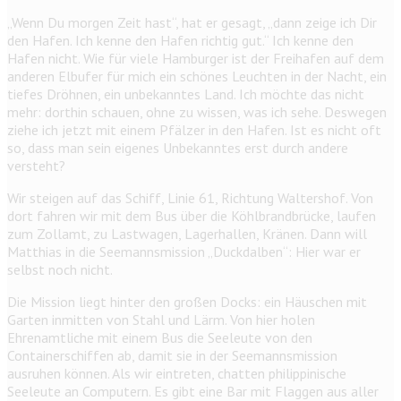
„Wenn Du morgen Zeit hast“, hat er gesagt, „dann zeige ich Dir
den Hafen. Ich kenne den Hafen richtig gut.“ Ich kenne den
Hafen nicht. Wie für viele Hamburger ist der Freihafen auf dem
anderen Elbufer für mich ein schönes Leuchten in der Nacht, ein
tiefes Dröhnen, ein unbekanntes Land. Ich möchte das nicht
mehr: dorthin schauen, ohne zu wissen, was ich sehe. Deswegen
ziehe ich jetzt mit einem Pfälzer in den Hafen. Ist es nicht oft
so, dass man sein eigenes Unbekanntes erst durch andere
versteht?
Wir steigen auf das Schiff, Linie 61, Richtung Waltershof. Von
dort fahren wir mit dem Bus über die Köhlbrandbrücke, laufen
zum Zollamt, zu Lastwagen, Lagerhallen, Kränen. Dann will
Matthias in die Seemannsmission „Duckdalben“: Hier war er
selbst noch nicht.
Die Mission liegt hinter den großen Docks: ein Häuschen mit
Garten inmitten von Stahl und Lärm. Von hier holen
Ehrenamtliche mit einem Bus die Seeleute von den
Containerschiffen ab, damit sie in der Seemannsmission
ausruhen können. Als wir eintreten, chatten philippinische
Seeleute an Computern. Es gibt eine Bar mit Flaggen aus aller