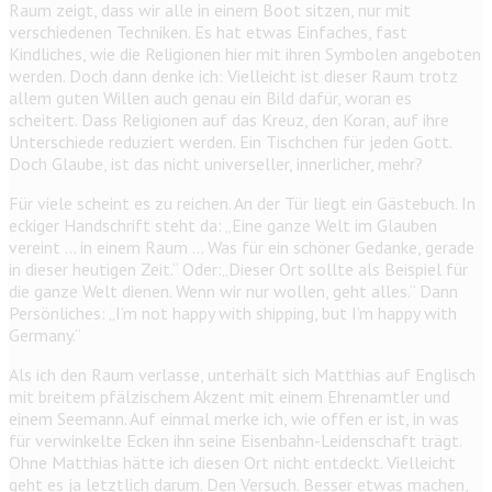
Raum zeigt, dass wir alle in einem Boot sitzen, nur mit
verschiedenen Techniken. Es hat etwas Einfaches, fast
Kindliches, wie die Religionen hier mit ihren Symbolen angeboten
werden. Doch dann denke ich: Vielleicht ist dieser Raum trotz
allem guten Willen auch genau ein Bild dafür, woran es
scheitert. Dass Religionen auf das Kreuz, den Koran, auf ihre
Unterschiede reduziert werden. Ein Tischchen für jeden Gott.
Doch Glaube, ist das nicht universeller, innerlicher, mehr?
Für viele scheint es zu reichen. An der Tür liegt ein Gästebuch. In
eckiger Handschrift steht da: „Eine ganze Welt im Glauben
vereint … in einem Raum … Was für ein schöner Gedanke, gerade
in dieser heutigen Zeit.“ Oder:„Dieser Ort sollte als Beispiel für
die ganze Welt dienen. Wenn wir nur wollen, geht alles.“ Dann
Persönliches: „I’m not happy with shipping, but I’m happy with
Germany.“
Als ich den Raum verlasse, unterhält sich Matthias auf Englisch
mit breitem pfälzischem Akzent mit einem Ehrenamtler und
einem Seemann. Auf einmal merke ich, wie offen er ist, in was
für verwinkelte Ecken ihn seine Eisenbahn-Leidenschaft trägt.
Ohne Matthias hätte ich diesen Ort nicht entdeckt. Vielleicht
geht es ja letztlich darum. Den Versuch. Besser etwas machen,