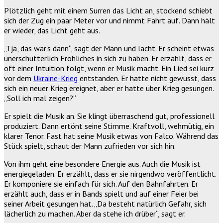
Plötzlich geht mit einem Surren das Licht an, stockend schiebt
sich der Zug ein paar Meter vor und nimmt Fahrt auf. Dann hält
er wieder, das Licht geht aus.
„Tja, das war’s dann“, sagt der Mann und lacht. Er scheint etwas
unerschütterlich Fröhliches in sich zu haben. Er erzählt, dass er
oft einer Intuition folgt, wenn er Musik macht. Ein Lied sei kurz
vor dem
Ukraine-Krieg
entstanden. Er hatte nicht gewusst, dass
sich ein neuer Krieg ereignet, aber er hatte über Krieg gesungen.
„Soll ich mal zeigen?“
Er spielt die Musik an. Sie klingt überraschend gut, professionell
produziert. Dann ertönt seine Stimme. Kraftvoll, wehmütig, ein
klarer Tenor. Fast hat seine Musik etwas von Falco. Während das
Stück spielt, schaut der Mann zufrieden vor sich hin.
Von ihm geht eine besondere Energie aus. Auch die Musik ist
energiegeladen. Er erzählt, dass er sie nirgendwo veröffentlicht.
Er komponiere sie einfach für sich. Auf den Bahnfahrten. Er
erzählt auch, dass er in Bands spielt und auf einer Feier bei
seiner Arbeit gesungen hat. „Da besteht natürlich Gefahr, sich
lächerlich zu machen. Aber da stehe ich drüber“, sagt er.