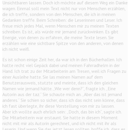
Unsichtbaren lassen. Doch ich möchte auf diesem Weg ein Danke
wagen. Einmal soll mein Text nicht nur von Menschen erzählen,
die ich treffe, sondern von den Menschen, die ich in meinen
Gedanken treffe. Beim ­Schreiben: die Leserinnen und Leser. Ich
freue mich jedes Mal, wenn Menschen mir zu meinen Texten
schreiben. Es ist, als würde mir jemand zurückwinken. Es gibt
Energie, von denen zu erfahren, die meine Texte lesen. Sie
erzählen wie eine sichtbare Spitze von den anderen, von denen
ich nicht weiß.
Es ist schon einige Zeit her, da war ich in den Bücherhallen. Ich
hatte recht viel Gepäck dabei und meinen Fahrradhelm in der
Hand. Ich trat zu der Mitarbeiterin am Tresen, weil ich Fragen zu
einer Ausleihe hatte. Sie las meinen Namen auf dem
Benutzerausweis, stutzte und meinte, dass ich den gleichen
Namen wie jemand hätte. „Wie wer denn?“, fragte ich. „Eine
Autorin aus der taz.“ Sie schaute mich an. „Aber das ist jemand
anderes.“ Sie schien so sicher, dass ich das nicht sein könne, dass
ich fast überlegte, ihr diese Vorstellung von mir zu lassen.
Aber ich wollte auch ehrlich sein: „Doch, das bin ich“, sagte ich.
Die Mitarbeiterin war erstaunt. Sie hatte in diesem Moment
nicht mit mir als Autorin gerechnet, und ich nicht mit ihr als
Leserin. Und wenn Sie das jetzt lesen sollten, hoffe ich, dass es