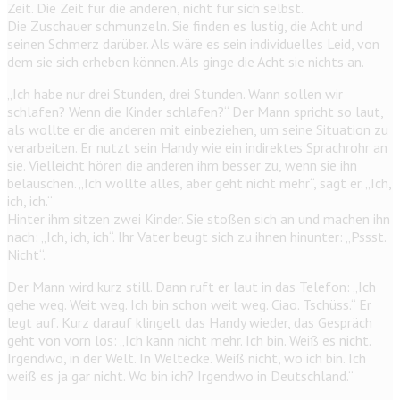
Zeit. Die Zeit für die anderen, nicht für sich selbst.
Die Zuschauer schmunzeln. Sie finden es lustig, die Acht und
seinen Schmerz darüber. Als wäre es sein individuelles Leid, von
dem sie sich erheben können. Als ginge die Acht sie nichts an.
„Ich habe nur drei Stunden, drei Stunden. Wann sollen wir
schlafen? Wenn die Kinder schlafen?“ Der Mann spricht so laut,
als wollte er die anderen mit einbeziehen, um seine Situation zu
verarbeiten. Er nutzt sein Handy wie ein indirektes Sprachrohr an
sie. Vielleicht hören die anderen ihm besser zu, wenn sie ihn
belauschen. „Ich wollte alles, aber geht nicht mehr“, sagt er. „Ich,
ich, ich.“
Hinter ihm sitzen zwei Kinder. Sie stoßen sich an und machen ihn
nach: „Ich, ich, ich“. Ihr Vater beugt sich zu ihnen hinunter: „Pssst.
Nicht“.
Der Mann wird kurz still. Dann ruft er laut in das Telefon: „Ich
gehe weg. Weit weg. Ich bin schon weit weg. Ciao. Tschüss.“ Er
legt auf. Kurz darauf klingelt das Handy wieder, das Gespräch
geht von vorn los: „Ich kann nicht mehr. Ich bin. Weiß es nicht.
Irgendwo, in der Welt. In Weltecke. Weiß nicht, wo ich bin. Ich
weiß es ja gar nicht. Wo bin ich? Irgendwo in Deutschland.“