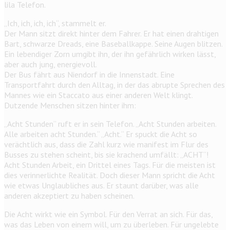
lila Telefon.
„Ich, ich, ich, ich“, stammelt er.
Der Mann sitzt direkt hinter dem Fahrer. Er hat einen drahtigen
Bart, schwarze Dreads, eine Baseballkappe. Seine Augen blitzen.
Ein lebendiger Zorn umgibt ihn, der ihn gefährlich wirken lässt,
aber auch jung, energievoll.
Der Bus fährt aus Niendorf in die Innenstadt. Eine
Transportfahrt durch den Alltag, in der das abrupte Sprechen des
Mannes wie ein Staccato aus einer anderen Welt klingt.
Dutzende Menschen sitzen hinter ihm:
„Acht Stunden“ ruft er in sein Telefon. „Acht Stunden arbeiten.
Alle arbeiten acht Stunden.“ „Acht.“ Er spuckt die Acht so
verächtlich aus, dass die Zahl kurz wie manifest im Flur des
Busses zu stehen scheint, bis sie krachend umfällt: „ACHT“!
Acht Stunden Arbeit, ein Drittel eines Tags. Für die meisten ist
dies verinnerlichte Realität. Doch dieser Mann spricht die Acht
wie etwas Unglaubliches aus. Er staunt darüber, was alle
anderen akzeptiert zu haben scheinen.
Die Acht wirkt wie ein Symbol. Für den Verrat an sich. Für das,
was das Leben von einem will, um zu überleben. Für ungelebte