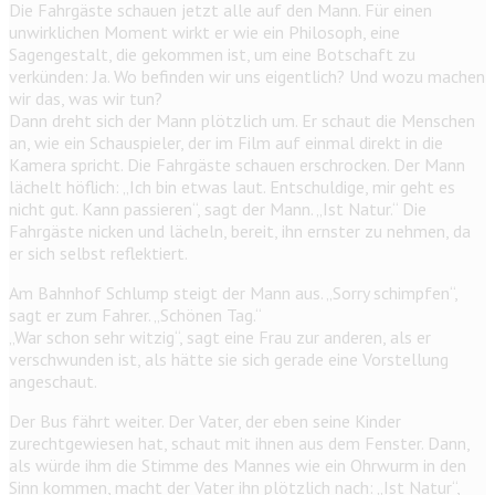
Die Fahrgäste schauen jetzt alle auf den Mann. Für einen
unwirklichen Moment wirkt er wie ein Philosoph, eine
Sagengestalt, die gekommen ist, um eine Botschaft zu
verkünden: Ja. Wo befinden wir uns eigentlich? Und wozu machen
wir das, was wir tun?
Dann dreht sich der Mann plötzlich um. Er schaut die Menschen
an, wie ein Schauspieler, der im Film auf einmal direkt in die
Kamera spricht. Die Fahrgäste schauen erschrocken. Der Mann
lächelt höflich: „Ich bin etwas laut. Entschuldige, mir geht es
nicht gut. Kann passieren“, sagt der Mann. „Ist Natur.“ Die
Fahrgäste nicken und lächeln, bereit, ihn ernster zu nehmen, da
er sich selbst reflektiert.
Am Bahnhof Schlump steigt der Mann aus. „Sorry schimpfen“,
sagt er zum Fahrer. „Schönen Tag.“
„War schon sehr witzig“, sagt eine Frau zur anderen, als er
verschwunden ist, als hätte sie sich gerade eine Vorstellung
angeschaut.
Der Bus fährt weiter. Der Vater, der eben seine Kinder
zurechtgewiesen hat, schaut mit ihnen aus dem Fenster. Dann,
als würde ihm die Stimme des Mannes wie ein Ohrwurm in den
Sinn kommen, macht der Vater ihn plötzlich nach: „Ist Natur“,