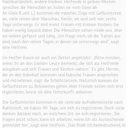
Nachbarländern, andere bleiben. Helfende in gelben Westen
sprechen die Menschen an, holen sie vom Gleis ab.
An Gleis 8 und 12 kommen die meisten Züge mit Geflüchteten
an, viele reisen über Warschau, Berlin, sie sind seit vier, sechs
Tage unterwegs. Es sind meist Frauen mit kleinen Kindern. Sie
haben wenig Gepäck dabei. Die Menschen sehen müde aus, aber
sie wirken gefasst und ruhig. „Ich frage mich, ob die Tränen aus
sind, nach den vielen Tagen, in denen sie unterwegs sind“, sagt
eine Helferin.
Im Helfer-Raum ist auch ein Zettel angeklebt: „Bitte melden,
wenn Ihr an den Gleisen Leute bemerkt, die sich als Helfende
ausgeben und sich Frauen und Kindern nähern.“ Es gibt Herren,
die an den Bahnhof kommen und hübsche Frauen ansprechen
und mitnehmen, sagt die Schichtleiterin. Natürlich können die
Geflüchteten zu Bekannten gehen. Aber Fremde sollen sich erst
registrieren, bevor sie eine Unterkunft anbieten.
Die Geflüchteten kommen in die zentrale Aufnahmestelle nach
Rahlstedt, sie haben 90 Tage, um sich zu registrieren. Doch viele
denken darüber nach, an welchem Ort sie sich registrieren. „Sie
fragen jetzt schon, kann ich arbeiten, wenn ich als Asylsuchende
gemeldet bin“, sagt eine Helferin. „Das finde ich beeindruckend, in