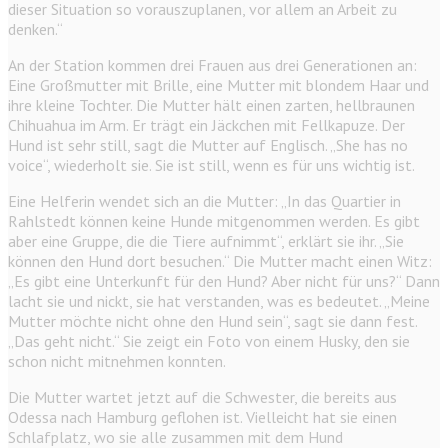
dieser Situation so vorauszuplanen, vor allem an Arbeit zu
denken.“
An der Station kommen drei Frauen aus drei Generationen an:
Eine Großmutter mit Brille, eine Mutter mit blondem Haar und
ihre kleine Tochter. Die Mutter hält einen zarten, hellbraunen
Chihuahua im Arm. Er trägt ein Jäckchen mit Fellkapuze. Der
Hund ist sehr still, sagt die Mutter auf Englisch. „She has no
voice“, wiederholt sie. Sie ist still, wenn es für uns wichtig ist.
Eine Helferin wendet sich an die Mutter: „In das Quartier in
Rahlstedt können keine Hunde mitgenommen werden. Es gibt
aber eine Gruppe, die die Tiere aufnimmt“, erklärt sie ihr. „Sie
können den Hund dort besuchen.“ Die Mutter macht einen Witz:
„Es gibt eine Unterkunft für den Hund? Aber nicht für uns?“ Dann
lacht sie und nickt, sie hat verstanden, was es bedeutet. „Meine
Mutter möchte nicht ohne den Hund sein“, sagt sie dann fest.
„Das geht nicht.“ Sie zeigt ein Foto von einem Husky, den sie
schon nicht mitnehmen konnten.
Die Mutter wartet jetzt auf die Schwester, die bereits aus
Odessa nach Hamburg geflohen ist. Vielleicht hat sie einen
Schlafplatz, wo sie alle zusammen mit dem Hund