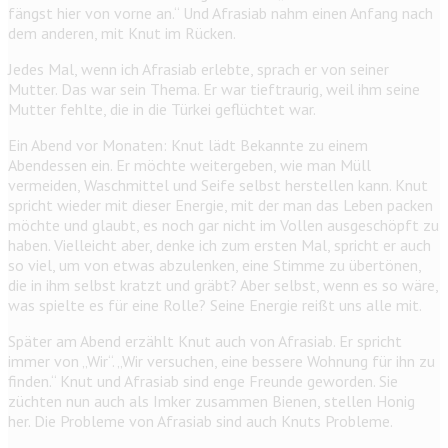
fängst hier von vorne an.“ Und Afrasiab nahm einen Anfang nach
dem anderen, mit Knut im Rücken.
Jedes Mal, wenn ich Afrasiab erlebte, sprach er von seiner
Mutter. Das war sein Thema. Er war tieftraurig, weil ihm seine
Mutter fehlte, die in die Türkei geflüchtet war.
Ein Abend vor Monaten: Knut lädt Bekannte zu einem
Abendessen ein. Er möchte weitergeben, wie man Müll
vermeiden, Waschmittel und Seife selbst herstellen kann. Knut
spricht wieder mit dieser Energie, mit der man das Leben packen
möchte und glaubt, es noch gar nicht im Vollen ausgeschöpft zu
haben. Vielleicht aber, denke ich zum ersten Mal, spricht er auch
so viel, um von etwas abzulenken, eine Stimme zu übertönen,
die in ihm selbst kratzt und gräbt? Aber selbst, wenn es so wäre,
was spielte es für eine Rolle? Seine Energie reißt uns alle mit.
Später am Abend erzählt Knut auch von Afrasiab. Er spricht
immer von „Wir“. „Wir versuchen, eine bessere Wohnung für ihn zu
finden.“ Knut und Afrasiab sind enge Freunde geworden. Sie
züchten nun auch als Imker zusammen Bienen, stellen Honig
her. Die Probleme von Afrasiab sind auch Knuts Probleme.