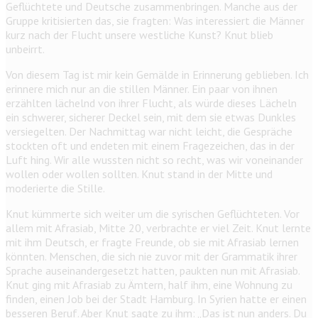
Geflüchtete und Deutsche zusammenbringen. Manche aus der
Gruppe kritisierten das, sie fragten: Was interessiert die Männer
kurz nach der Flucht unsere westliche Kunst? Knut blieb
unbeirrt.
Von diesem Tag ist mir kein Gemälde in Erinnerung geblieben. Ich
erinnere mich nur an die stillen Männer. Ein paar von ihnen
erzählten lächelnd von ihrer Flucht, als würde dieses Lächeln
ein schwerer, sicherer Deckel sein, mit dem sie etwas Dunkles
versiegelten. Der Nachmittag war nicht leicht, die Gespräche
stockten oft und endeten mit einem Fragezeichen, das in der
Luft hing. Wir alle wussten nicht so recht, was wir voneinander
wollen oder wollen sollten. Knut stand in der Mitte und
moderierte die Stille.
Knut kümmerte sich weiter um die syrischen Geflüchteten. Vor
allem mit Afrasiab, Mitte 20, verbrachte er viel Zeit. Knut lernte
mit ihm Deutsch, er fragte Freunde, ob sie mit Afrasiab lernen
könnten. Menschen, die sich nie zuvor mit der Grammatik ihrer
Sprache auseinandergesetzt hatten, paukten nun mit Afrasiab.
Knut ging mit Afrasiab zu Ämtern, half ihm, eine Wohnung zu
finden, einen Job bei der Stadt Hamburg. In Syrien hatte er einen
besseren Beruf. Aber Knut sagte zu ihm: „Das ist nun anders. Du