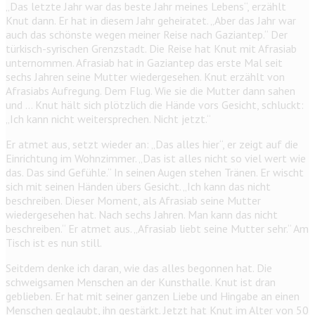
„Das letzte Jahr war das beste Jahr meines Lebens“, erzählt
Knut dann. Er hat in diesem Jahr geheiratet. „Aber das Jahr war
auch das schönste wegen meiner Reise nach Gaziantep.“ Der
türkisch-syrischen Grenzstadt. Die Reise hat Knut mit Afrasiab
unternommen. Afrasiab hat in Gaziantep das erste Mal seit
sechs Jahren seine Mutter wiedergesehen. Knut erzählt von
Afrasiabs Aufregung. Dem Flug. Wie sie die Mutter dann sahen
und … Knut hält sich plötzlich die Hände vors Gesicht, schluckt:
„Ich kann nicht weitersprechen. Nicht jetzt.“
Er atmet aus, setzt wieder an: „Das alles hier“, er zeigt auf die
Einrichtung im Wohnzimmer. „Das ist alles nicht so viel wert wie
das. Das sind Gefühle.“ In seinen Augen stehen Tränen. Er wischt
sich mit seinen Händen übers Gesicht. „Ich kann das nicht
beschreiben. Dieser Moment, als Afrasiab seine Mutter
wiedergesehen hat. Nach sechs Jahren. Man kann das nicht
beschreiben.“ Er atmet aus. „Afrasiab liebt seine Mutter sehr.“ Am
Tisch ist es nun still.
Seitdem denke ich daran, wie das alles begonnen hat. Die
schweigsamen Menschen an der Kunsthalle. Knut ist dran
geblieben. Er hat mit seiner ganzen Liebe und Hingabe an einen
Menschen geglaubt, ihn gestärkt. Jetzt hat Knut im Alter von 50